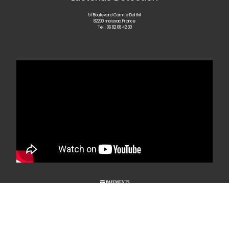
51 Boulevard Camille Delthil
82200 moissac France
Tel :
06 82 68 42 30

PAIEMENTS