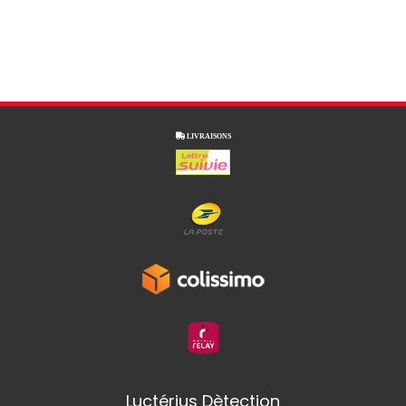

LIVRAISONS
Luctérius Dètection