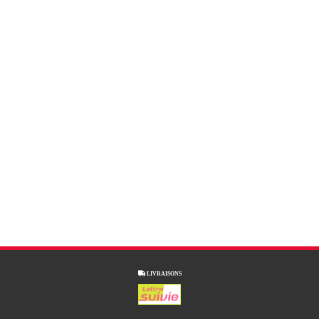

LIVRAISONS