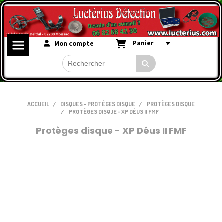
Panier
Mon compte
ACCUEIL
DISQUES - PROTÈGES DISQUE
PROTÈGES DISQUE
PROTÈGES DISQUE - XP DÉUS II FMF
Protèges disque - XP Déus II FMF