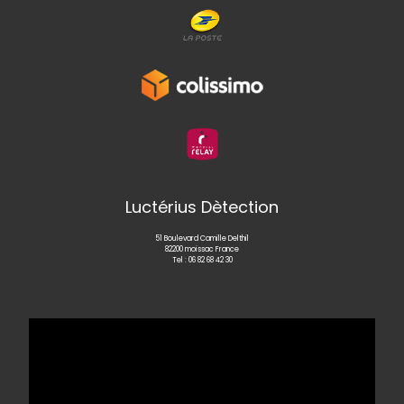
Luctérius Dètection
51 Boulevard Camille Delthil
82200 moissac France
Tel :
06 82 68 42 30