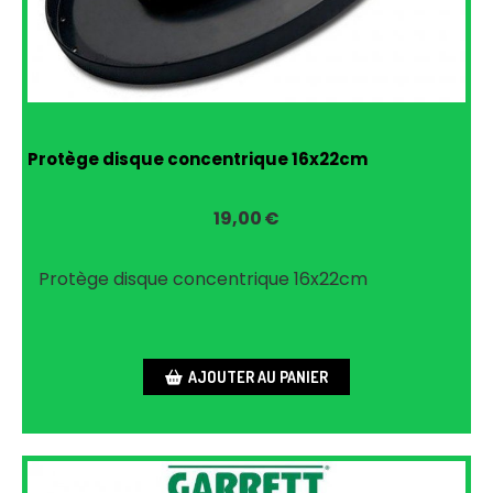
Protège disque concentrique 16x22cm
19,00
€
Protège disque concentrique 16x22cm
AJOUTER AU PANIER