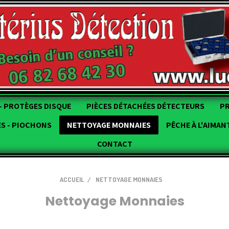
- PROTÈGES DISQUE
PIÈCES DÉTACHÉES DÉTECTEURS
P
ES - PIOCHONS
NETTOYAGE MONNAIES
PÊCHE À L'AIMAN
CONTACT
ACCUEIL
NETTOYAGE MONNAIES
Nettoyage Monnaies