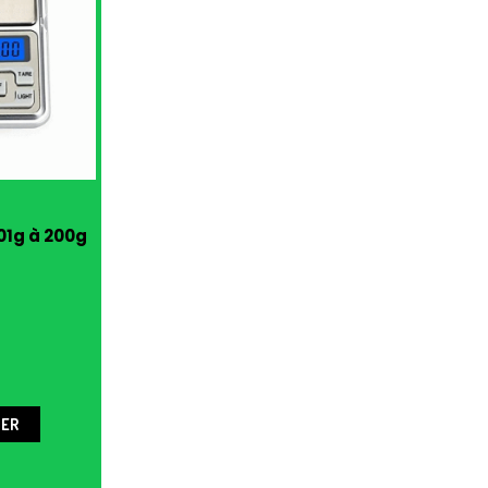
01g à 200g
IER