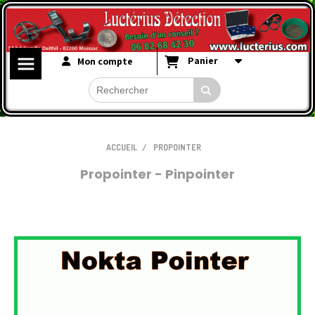
Panier
Mon compte
ACCUEIL
PROPOINTER
Propointer - Pinpointer