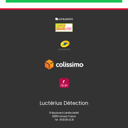

LIVRAISONS
Luctérius Dètection
51 Boulevard Camille Delthil
82200 moissac France
Tel :
06 82 68 42 30