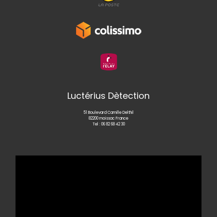
Luctérius Dètection
51 Boulevard Camille Delthil
82200 moissac France
Tel :
06 82 68 42 30