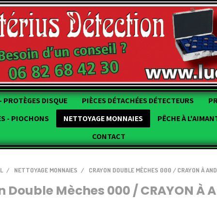
- PROTÈGES DISQUE
PIÈCES DÉTACHÉES DÉTECTEURS
P
ES - PIOCHONS
NETTOYAGE MONNAIES
PÊCHE À L'AIMAN
CONTACT
L
NETTOYAGE MONNAIES
CRAYON DOUBLE MÈCHES 000 / CRAYON À AN
n Double Mèches 000 / CRAYON À A