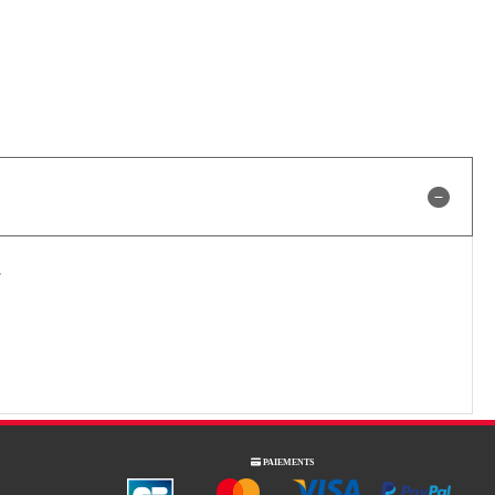
,

PAIEMENTS