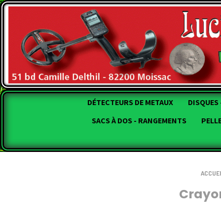
DÉTECTEURS DE METAUX
DISQUES 
SACS À DOS - RANGEMENTS
PELL
ACCUEI
Crayo