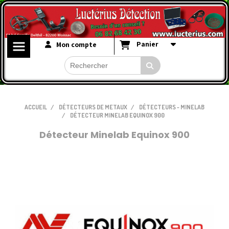
Panier
Mon compte
ACCUEIL
DÉTECTEURS DE METAUX
DÉTECTEURS - MINELAB
DÉTECTEUR MINELAB EQUINOX 900
Détecteur Minelab Equinox 900