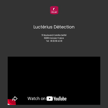
Luctérius Dètection
51 Boulevard Camille Delthil
82200 moissac France
Tel :
06 82 68 42 30