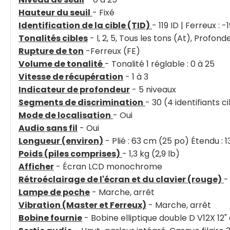
Hauteur du seuil
- Fixé
Identification de la cible (TID)
- 119 ID | Ferreux : -
Tonalités cibles
- l, 2, 5, Tous les tons (At), Profond
Rupture de ton
-Ferreux (FE)
Volume de tonalité
- Tonalité 1 réglable : 0 à 25
Vitesse de récupération
- 1 à 3
Indicateur de profondeur
- 5 niveaux
Segments de discrimination
- 30 (4 identifiants 
Mode de localisation
- Oui
Audio sans fil
- Oui
Longueur (environ)
- Plié : 63 cm (25 po) Étendu :
Poids (piles comprises)
- 1,3 kg (2,9 lb)
Afficher
- Écran LCD monochrome
Rétroéclairage de l'écran et du clavier (rouge)
-
Lampe de poche
- Marche, arrêt
Vibration (Master et Ferreux)
- Marche, arrêt
Bobine fournie
- Bobine elliptique double D V12X 12