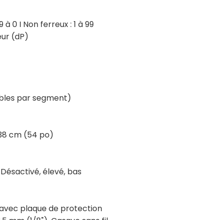
19 à 0 I Non ferreux : 1 à 99
eur (dP)
cibles par segment)
 138 cm (54 po)
 Désactivé, élevé, bas
" avec plaque de protection