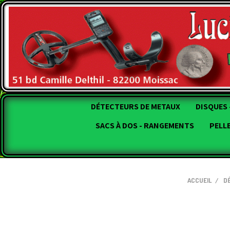
DÉTECTEURS DE METAUX
DISQUES 
SACS À DOS - RANGEMENTS
PELL
ACCUEIL
D