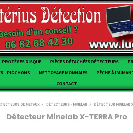
- PROTÈGES DISQUE
PIÈCES DÉTACHÉES DÉTECTEURS
P
ES - PIOCHONS
NETTOYAGE MONNAIES
PÊCHE À L'AIMAN
CONTACT
ÉTECTEURS DE METAUX
DÉTECTEURS - MINELAB
DÉTECTEUR MINELAB 
Détecteur Minelab X-TERRA Pro