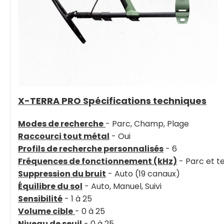
X-TERRA PRO Spécifications techniques
Modes de recherche
- Parc, Champ, Plage
Raccourci tout métal
- Oui
Profils de recherche personnalisés
- 6
Fréquences de fonctionnement (kHz)
- Parc et ter
Suppression du bruit
- Auto (19 canaux)
Équilibre du sol
- Auto, Manuel, Suivi
Sensibilité
- 1 à 25
Volume cible
- 0 à 25
Niveau de seuil
- 0 à 25