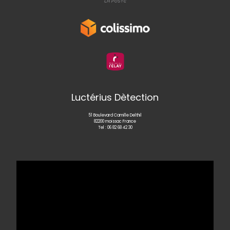
Luctérius Dètection
51 Boulevard Camille Delthil
82200 moissac France
Tel :
06 82 68 42 30