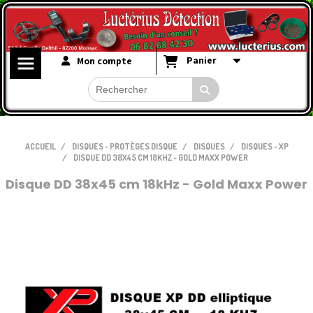
Panier
Mon compte
ACCUEIL
DISQUES - PROTÈGES DISQUE
DISQUES
DISQUES - XP
DISQUE DD 38X45 CM 18KHZ - GOLD MAXX POWER
Disque DD 38x45 cm 18kHz - Gold Maxx Power