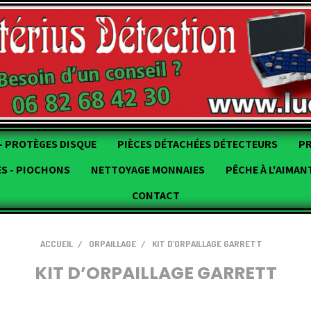
- PROTÈGES DISQUE
PIÈCES DÉTACHÉES DÉTECTEURS
P
ES - PIOCHONS
NETTOYAGE MONNAIES
PÊCHE À L'AIMAN
CONTACT
ACCUEIL
ORPAILLAGE
KIT D’ORPAILLAGE GARRETT
KIT D’ORPAILLAGE GARRETT