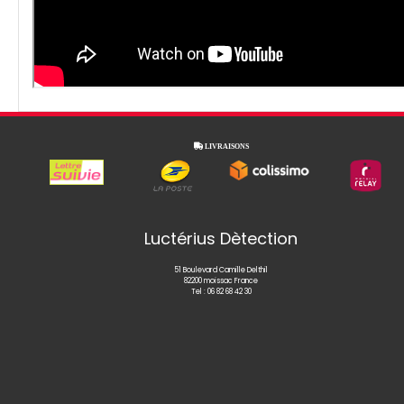

LIVRAISONS
Luctérius Dètection
51 Boulevard Camille Delthil
82200 moissac France
Tel :
06 82 68 42 30