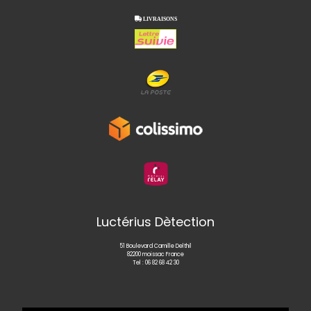

LIVRAISONS
Luctérius Dètection
51 Boulevard Camille Delthil
82200 moissac France
Tel :
06 82 68 42 30