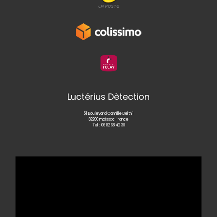
Luctérius Dètection
51 Boulevard Camille Delthil
82200 moissac France
Tel :
06 82 68 42 30