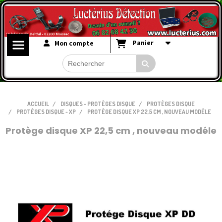
Panier
Mon compte
ACCUEIL
DISQUES - PROTÈGES DISQUE
PROTÈGES DISQUE
PROTÈGES DISQUE - XP
PROTÈGE DISQUE XP 22,5 CM , NOUVEAU MODÉLE
Protège disque XP 22,5 cm , nouveau modéle